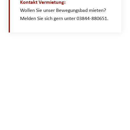
Kontakt Vermietung:
Wollen Sie unser Bewegungsbad mieten?
Melden Sie sich gern unter 03844-880651.
Neue Karrierewege
IHR TRAUMJOB IN DER
PFLEGE IST NUR WENIGE
KLICKS ENTFERNT
Machen Sie den ersten Schritt – wenn wir eine