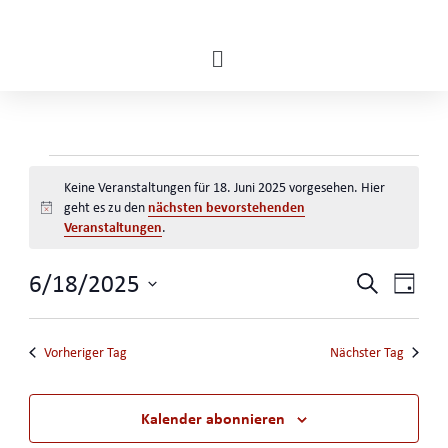
Zum
Inhalt
Flyout
springen
Menu
VERANSTALTUNGEN
Keine Veranstaltungen für 18. Juni 2025 vorgesehen. Hier
nächsten bevorstehenden
geht es zu den
Hinweis
FÜR
Veranstaltungen
.
VERA
18.
6/18/2025
Vera
Suche
SUC
Tag
Ansi
Datum
UND
JUNI
Navi
wählen.
ANSI
Vorheriger Tag
Nächster Tag
NAVI
2025
Kalender abonnieren