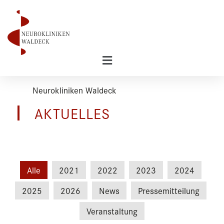
Zum
Inhalt
springen
Flyout
Menu
Neurokliniken Waldeck
AKTUELLES
Alle
2021
2022
2023
2024
2025
2026
News
Pressemitteilung
Veranstaltung