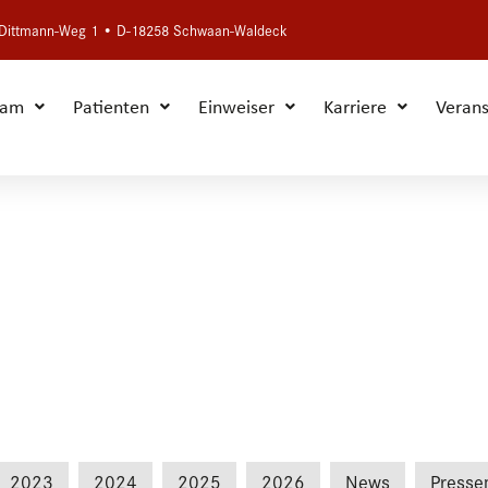
h-Dittmann-Weg 1 • D-18258 Schwaan-Waldeck
eam
Patienten
Einweiser
Karriere
Verans
2023
2024
2025
2026
News
Presse