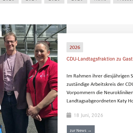
2026
CDU-Landtagsfraktion zu Gast
Im Rahmen ihrer diesjährigen 
zuständige Arbeitskreis der C
Vorpommern die Neurokliniken
Landtagsabgeordneten Katy Hof
18 Juni, 2026
zur News →