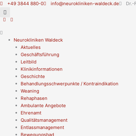
Zum
Main
Flyout
Main
+49 3844 880-0
info@neurokliniken-waldeck.de
Dr.-
Inhalt
Menu
Menu
Menu
springen
Neurokliniken Waldeck
Aktuelles
Geschäftsführung
Leitbild
Klinikinformationen
Geschichte
Behandlungsschwerpunkte / Kontraindikation
Weaning
Rehaphasen
Ambulante Angebote
Ehrenamt
Qualitätsmanagement
Entlassmanagement
Bewegungsbad