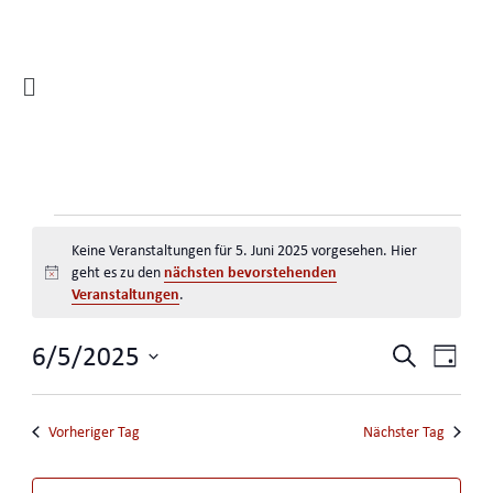
Zum
Inhalt
springen
Flyout
Menu
VERANSTALTUNGEN
Keine Veranstaltungen für 5. Juni 2025 vorgesehen. Hier
nächsten bevorstehenden
geht es zu den
Hinweis
FÜR
Veranstaltungen
.
VERA
5.
6/5/2025
Vera
Suche
SUC
Tag
Ansi
Datum
UND
JUNI
Navi
wählen.
ANSI
Vorheriger Tag
Nächster Tag
NAVI
2025