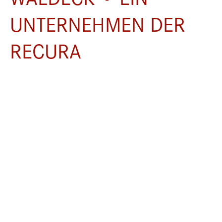
UNTERNEHMEN DER
RECURA
AKTUELLES
2026
CDU-Landtagsfraktion zu Gast in den
Neurokliniken Waldeck
Im Rahmen ihrer diesjährigen Sommertour besuchte der für
Gesundheit zuständige Arbeitskreis der CDU-Landtagsfraktion