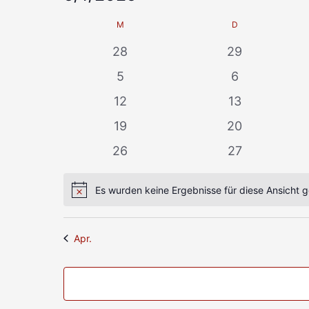
Datum
Kalender
M
D
wählen.
von
0
0
28
29
Veranstaltungen
Veranstaltungen
Veranstaltun
0
0
5
6
Veranstaltungen
Veranstaltun
0
0
12
13
Veranstaltungen
Veranstaltun
0
0
19
20
Veranstaltungen
Veranstaltun
0
0
26
27
Veranstaltungen
Veranstaltun
Es wurden keine Ergebnisse für diese Ansicht 
Hinweis
Apr.