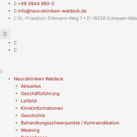
Zum
Main
Flyout
Main
+49 3844 880-0
Inhalt
Menu
Menu
Menu
info@neurokliniken-waldeck.de
springen
Dr.-Friedrich-Dittmann-Weg 1 • D-18258 Schwaan-Wal
Neurokliniken Waldeck
Aktuelles
Geschäftsführung
Leitbild
Klinikinformationen
Geschichte
Behandlungsschwerpunkte / Kontraindikation
Weaning