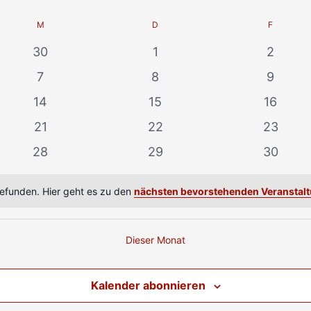
M
D
F
0
0
0
30
1
2
gen
Veranstaltungen
Veranstaltungen
Verans
0
0
0
7
8
9
gen
Veranstaltungen
Veranstaltungen
Verans
0
0
0
14
15
16
gen
Veranstaltungen
Veranstaltungen
Veranst
0
0
0
21
22
23
gen
Veranstaltungen
Veranstaltungen
Veranst
0
0
0
28
29
30
gen
Veranstaltungen
Veranstaltungen
Veranst
gefunden. Hier geht es zu den
nächsten bevorstehenden Veranstal
Dieser Monat
Kalender abonnieren