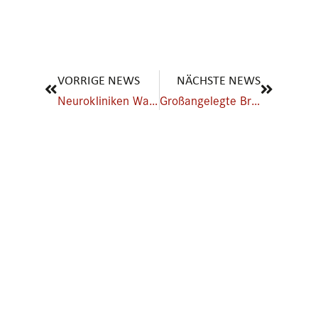
Zurück
Nächster
VORRIGE NEWS
NÄCHSTE NEWS
Neurokliniken Waldeck öffnen sich für Kunst von außen
Großangelegte Brandschutzübung in den Neurokliniken Waldeck