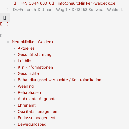
Zum
Main
Flyout
Main
+49 3844 880-0
info@neurokliniken-waldeck.de
Inhalt
Menu
Menu
Menu
Dr.-Friedrich-Dittmann-Weg 1 • D-18258 Schwaan-Waldeck
springen
Neurokliniken Waldeck
Aktuelles
Geschäftsführung
Leitbild
Klinikinformationen
Geschichte
Behandlungsschwerpunkte / Kontraindikation
Weaning
Rehaphasen
Ambulante Angebote
Ehrenamt
Qualitätsmanagement
Entlassmanagement
Bewegungsbad