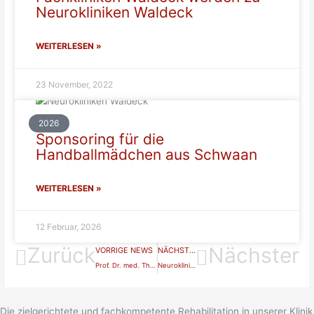
Neurokliniken Waldeck
WEITERLESEN »
23 November, 2022
2026
Sponsoring für die
Handballmädchen aus Schwaan
WEITERLESEN »
12 Februar, 2026
Zurück
Nächster
VORRIGE NEWS
NÄCHSTE NEWS
Prof. Dr. med. Thomas Mokrusch neuer Ärztlicher Direktor und Chefarzt der Neurokliniken Waldeck
Neurokliniken Waldeck startet Beatmungsentwöhnung
Die zielgerichtete und fachkompetente Rehabilitation in unserer Klinik